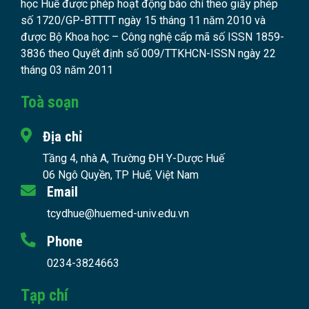
học Huế được phép hoạt động báo chí theo giấy phép
số 1720/GP-BTTTT ngày 15 tháng 11 năm 2010 và
được Bộ Khoa học – Công nghệ cấp mã số ISSN 1859-
3836 theo Quyết định số 009/TTKHCN-ISSN ngày 22
tháng 03 năm 2011
Toà soạn
Địa chỉ
Tầng 4, nhà A, Trường ĐH Y-Dược Huế
06 Ngô Quyền, TP Huế, Việt Nam
Email
tcydhue@huemed-univ.edu.vn
Phone
0234-3824663
Tạp chí