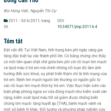
đồng Cần Thơ
Bùi Hùng Việt , Nguyễn Thị Cự
2011 - Số 6/2011, trang
DOI:
36
10.34071/jmp.2011.6.4
Tóm tắt
Đặt vấn đề: Tại Việt Nam, tình trạng béo phì ngày càng gia
tăng đặc biệt tại các thành phố lớn. Có bằng chứng cho thấy
có mối liên quan chặt chẽ giữa béo phì với rối loạn tim mạch
và lipid máu ở trẻ em mà chính những rối loạn đó làm ảnh
hưởng đến sức khoẻ, sự phát triển thậm chí là tính mạng của
trẻ em. Bệnh tim mạch người lớn thường có nguồn gốc từ
các rối loạn tim mạch thời kỳ trẻ em. Việc thực hiện sớm các
biện pháp phòng ngừa xơ vữa động mạch như kiểm soát cân
nặng, kiểm soát lipid máu tốt sẽ giảm được những biến
chứng tim mạch: tăng huyết áp (THA), bệnh mạch vành và
một số bệnh lý khác. Đối tượng và phương pháp nghiên cứu: