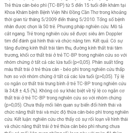
Trẻ thừa cân-béo phì (TC-BP) từ 5 đến 15 tuổi đến khám tại
Khoa Khám bệnh Bệnh Viện Nhi Đồng Cần Thơ trong khoảng
thời gian từ tháng 5/2009 đến tháng 5/2010. Tổng số bệnh
nhân được chọn là 50 trẻ. Phương pháp nghiên cứu: Mô tả
cắt ngang. Trẻ trong nghiên cứu sẽ được siêu âm Doppler
tim để đánh giá hình thái và chức năng tim. Kết quả: Có sự
tăng đường kính thất trái tâm thu, đường kính thất trái tâm
trương, khối cơ thất trái ở trẻ TC-BP trong nghiên cứu so với
nhóm chứng ở tất cả các lứa tuổi (p<0,05). Phân suất tống
máu thất trái ở trẻ thừa cân - béo phì trong nghiên cứu thấp
hơn so với nhóm chứng ở tất cả các lứa tuổi (p>0,05). Tỷ lệ
co ngắn cơ thất trái trung bình ở trẻ TC-BP trong nghiên cứu
là 34,8 ± 4,5 (%). Không có sự khác biệt về tỷ lệ co ngắn cơ
thất trái ở trẻ TC-BP trong nghiên cứu so với nhóm chứng
(p>0,05). Chưa thấy mối liên quan sự biến đổi hình thái và
chức năng thất trái và mức độ thừa cân-béo phì trong nghiên
cứu. Kết luận: nghiên cứu cho thấy có sự rối loạn về hình thái
và chức năng thất trái ở trẻ thừa cân béo phì nhưng chưa