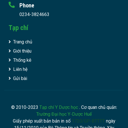
Phone
0234-3824663
Tạp chí
Trang chủ
Giới thiệu
Thống kê
Liên hệ
Gửi bài
© 2010-2023
Tạp chí Y Dược học
. Cơ quan chủ quản:
Trường Đại học Y-Dược Huế
Giấy phép xuất bản bản in số
1720/GP-BTTTT
ngày
15/11/2010 của Bộ Thông tin và Truyền thông. Xây